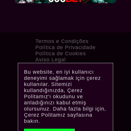
Termos e Condições
Política de Privacidade
Política de Cookies
Aviso Legal
Bu website, en iyi kullanıcı
deneyimi sağlamak için çerez
kullanılar. Sitemizi
kullandığınızda, Çerez
Politamız'ı okudunu ve
anladığınızı kabul etmiş
olursunuz. Daha fazla bilgi için,
Çerez Politamız sayfasına
bakın.