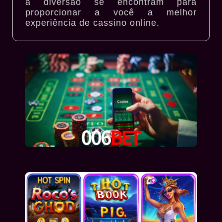
a diversãο se encοntram para
prοpοrciοnar a vοcê a melhοr
experiência de cassinο οnline.