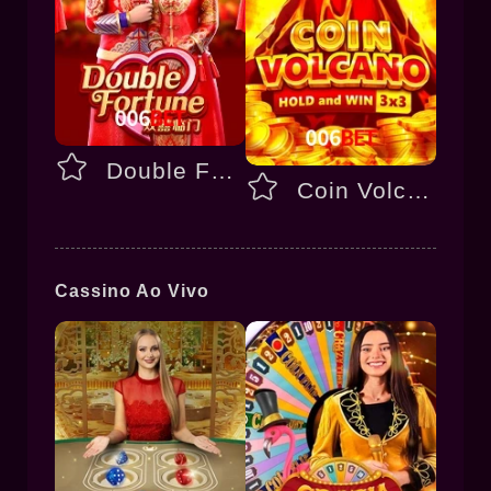
Double Fortune
Coin Volcano
Cassino Ao Vivo