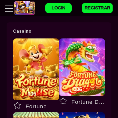
LOGIN
REGISTRAR
Cassino
Fortune Dragon
Fortune Mouse