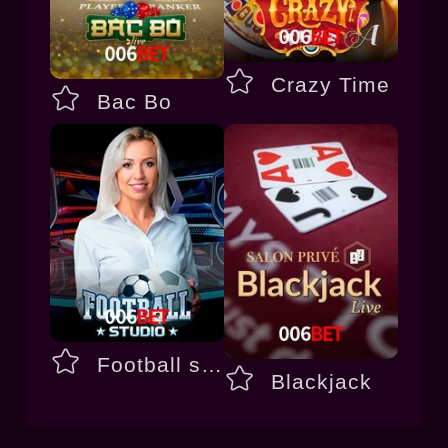
Crazy Time
Bac Bo
Football studio
Blackjack