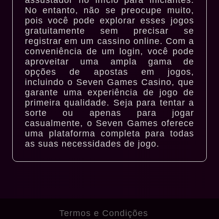
No entanto, não se preocupe muito,
pois você pode explorar esses jogos
gratuitamente sem precisar se
registrar em um cassino online. Com a
conveniência de um login, você pode
aproveitar uma ampla gama de
opções de apostas em jogos,
incluindo o Seven Games Casino, que
garante uma experiência de jogo de
primeira qualidade. Seja para tentar a
sorte ou apenas para jogar
casualmente, o Seven Games oferece
uma plataforma completa para todas
as suas necessidades de jogo.
Termos e Condições