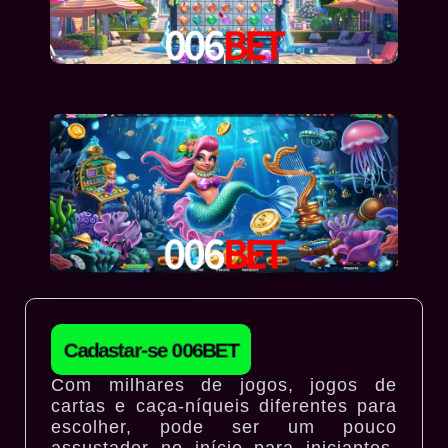
Сadastar-se 006BET
Com milhares de jogos, jogos de
cartas e caça-níqueis diferentes para
escolher, pode ser um pouco
assustador no início para iniciantes.