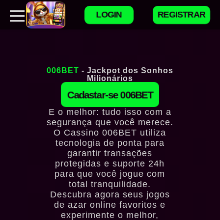
LOGIN
REGISTRAR
006BET
- Jackpot dos Sonhos
Milionários
Сadastar-se 006BET
E o melhor: tudo isso com a
segurança que você merece.
O Cassino 006BET utiliza
tecnologia de ponta para
garantir transações
protegidas e suporte 24h
para que você jogue com
total tranquilidade.
Descubra agora seus jogos
de azar online favoritos e
experimente o melhor,