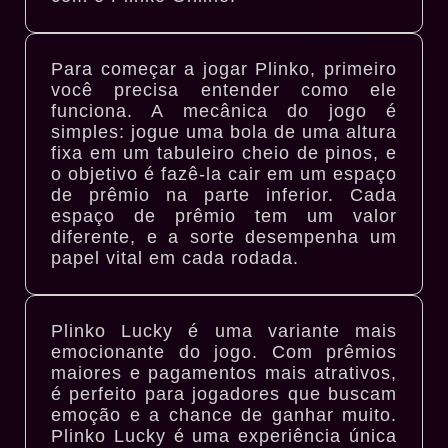
Para começar a jogar Plinko, primeiro
você precisa entender como ele
funciona. A mecânica do jogo é
simples: jogue uma bola de uma altura
fixa em um tabuleiro cheio de pinos, e
o objetivo é fazê-la cair em um espaço
de prêmio na parte inferior. Cada
espaço de prêmio tem um valor
diferente, e a sorte desempenha um
papel vital em cada rodada.
Plinko Lucky é uma variante mais
emocionante do jogo. Com prêmios
maiores e pagamentos mais atrativos,
é perfeito para jogadores que buscam
emoção e a chance de ganhar muito.
Plinko Lucky é uma experiência única