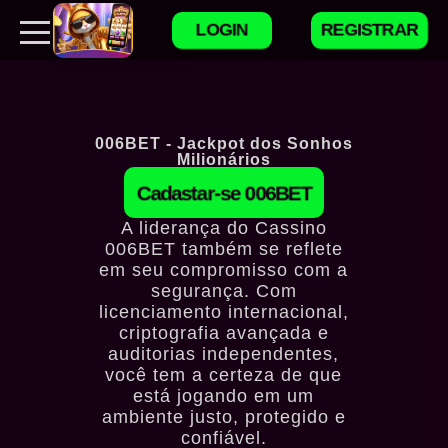
LOGIN
REGISTRAR
006BET - Jackpot dos Sonhos
Milionários
Сadastar-se 006BET
A liderança do Cassino
006BET também se reflete
em seu compromisso com a
segurança. Com
licenciamento internacional,
criptografia avançada e
auditorias independentes,
você tem a certeza de que
está jogando em um
ambiente justo, protegido e
confiável.