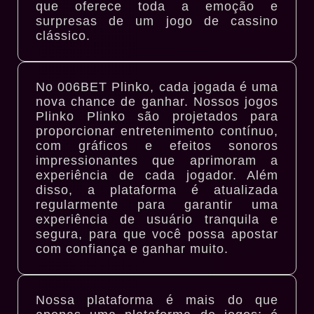
que oferece toda a emoção e
surpresas de um jogo de cassino
clássico.
No 006BET Plinko, cada jogada é uma
nova chance de ganhar. Nossos jogos
Plinko Plinko são projetados para
proporcionar entretenimento contínuo,
com gráficos e efeitos sonoros
impressionantes que aprimoram a
experiência de cada jogador. Além
disso, a plataforma é atualizada
regularmente para garantir uma
experiência de usuário tranquila e
segura, para que você possa apostar
com confiança e ganhar muito.
Nossa plataforma é mais do que