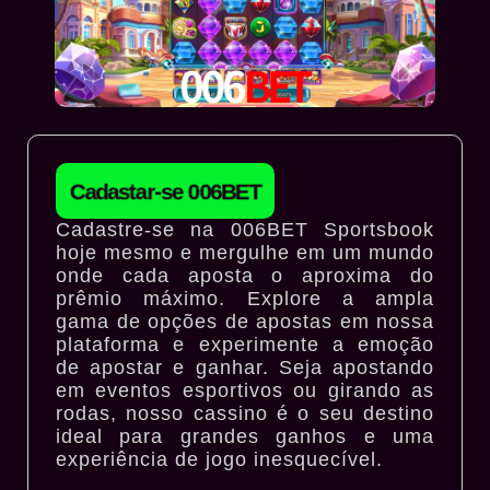
Сadastar-se 006BET
Cadastre-se na 006BET Sportsbook
hoje mesmo e mergulhe em um mundo
onde cada aposta o aproxima do
prêmio máximo. Explore a ampla
gama de opções de apostas em nossa
plataforma e experimente a emoção
de apostar e ganhar. Seja apostando
em eventos esportivos ou girando as
rodas, nosso cassino é o seu destino
ideal para grandes ganhos e uma
experiência de jogo inesquecível.