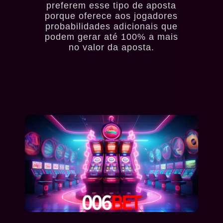
preferem esse tipo de aposta
porque oferece aos jogadores
probabilidades adicionais que
podem gerar até 100% a mais
no valor da aposta.