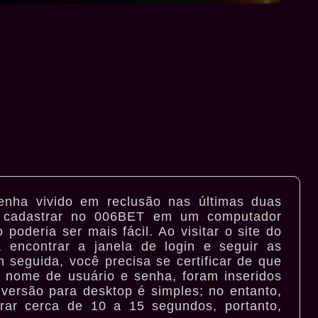
nha vivido em reclusão nas últimas duas
 cadastrar no
006BET
em um computador
 poderia ser mais fácil. Ao visitar o site do
á encontrar a janela de login e seguir as
m seguida, você precisa se certificar de que
o nome de usuário e senha, foram inseridos
 versão para desktop é simples; no entanto,
ar cerca de 10 a 15 segundos, portanto,