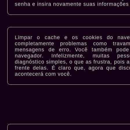
senha e insira novamente suas informações 
Limpar o cache e os cookies do naveg
completamente problemas como trava
mensagens de erro. Você também pode p
navegador. Infelizmente, muitas pe
diagnóstico simples, o que as frustra, pois 
frente delas. É claro que, agora que disc
acontecerá com você.