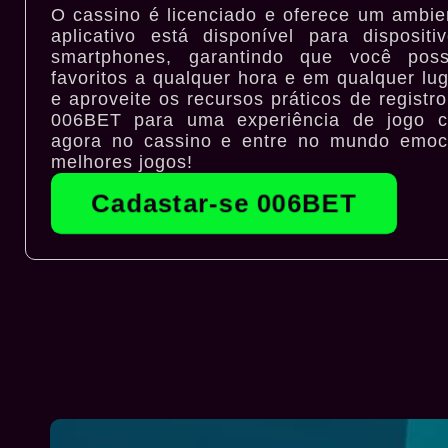
O cassino é licenciado e oferece um ambie
aplicativo está disponível para dispositi
smartphones, garantindo que você pos
favoritos a qualquer hora e em qualquer lu
e aproveite os recursos práticos de registro
006BET para uma experiência de jogo co
agora no cassino e entre no mundo emocio
melhores jogos!
Сadastar-se 006BET