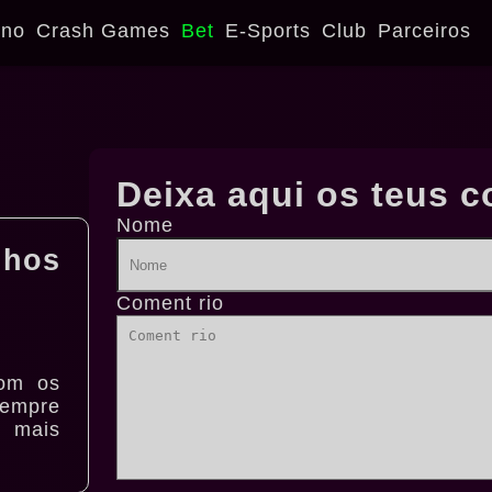
ino
Crash Games
Bet
E-Sports
Club
Parceiros
Deixa aqui os teus c
Nome
nhos
Coment rio
om os
sempre
a mais