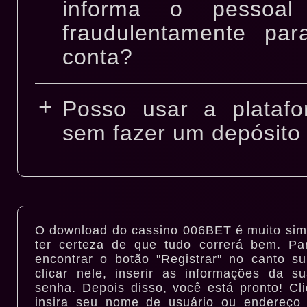
informa o pessoal
fraudulentamente pa
conta?
+
Posso usar a plataf
sem fazer um depósito i
O download do cassino 006BET é muito sim
ter certeza de que tudo correrá bem. Par
encontrar o botão "Registrar" no canto sup
clicar nele, inserir as informações da s
senha. Depois disso, você está pronto! Cli
insira seu nome de usuário ou endereço d